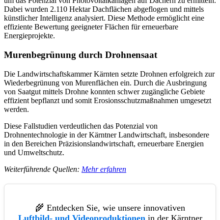
um das Potenzial von Photovoltaikanlagen auf Dächern zu ermitteln.
Dabei wurden 2.110 Hektar Dachflächen abgeflogen und mittels
künstlicher Intelligenz analysiert. Diese Methode ermöglicht eine
effiziente Bewertung geeigneter Flächen für erneuerbare
Energieprojekte.
Murenbegrünung durch Drohnensaat
Die Landwirtschaftskammer Kärnten setzte Drohnen erfolgreich zur
Wiederbegrünung von Murenflächen ein. Durch die Ausbringung
von Saatgut mittels Drohne konnten schwer zugängliche Gebiete
effizient bepflanzt und somit Erosionsschutzmaßnahmen umgesetzt
werden.
Diese Fallstudien verdeutlichen das Potenzial von
Drohnentechnologie in der Kärntner Landwirtschaft, insbesondere
in den Bereichen Präzisionslandwirtschaft, erneuerbare Energien
und Umweltschutz.
Weiterführende Quellen:
Mehr erfahren
🌾 Entdecken Sie, wie unsere innovativen
Luftbild- und Videoproduktionen
in der Kärntner